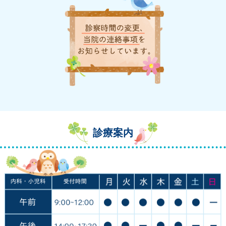
す。（例外あり）
１ヶ月前から予約可能となりますので、予防接種予約フォーム
≪BCG予約≫よりご予約ください。
予防接種・乳児健診予約について
◎予防接種・乳児健診予約時間の5分前の来院をお願い致しま
す。
予約時間に来院されない場合、通常の診察の順番
になる場合がありますのでご了承下さい。
※1週間以内に【37.5℃の発熱】、【風邪症状】がある時は延
期してください。
※予防接種の方は正面入口からお入りいただきますようお願し
ます。
診療案内
5種混合ワクチンのお知らせ
※令和6年4月から5種混合ワクチン（4種+ヒブ）接種開始いた
します。
2ヶ月健診時に他のワクチンと同時に予約をお願いします。
名取市外の方は各市町村に用紙等についてご確認お願い致しま
す。
発熱外来受診希望の方
◎内科の方は、検査・往診等がありますのでご自宅からお電話