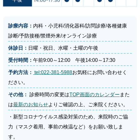
で確認をお願いいたします。
◎小児科の方は朝9時から（患者様とご家族様一緒に）院内受
付に並んだ順番になります。
発熱外来は通常の診察時間と異なります。
診察状況によって受付終了する場合がありますので、お早め
診療内容：
内科・小児科/消化器科/訪問診療/各種健康
に受付をお願いします
自家用車で来院をお願いします。
診断/予防接種/禁煙外来/オンライン診療
携帯電話を忘れずにお持ちください。
休診日：
日曜・祝日、水曜・土曜の午後
マイナンバーカード利用について
受付時間：
午前9:00～12:00 午後14:00～17:30
令和6年12月2日から現行の保険証が発行されなくなります。
また、12月2日時点で有効な保険証は最大1年間有効です。
予約方法：
tel:022-381-5988
お気軽にお問い合わせく
令和7年12月2日以降はマイナンバーカードor資格確認書のど
ちらかをお持ちください。
ださい。
ハローワークインターネットサービス
その他：
診療時間の変更は
TOP画面のカレンダー
また
医療・介護・保育の仕事を探すならハローワーク
は
最新のお知らせ
よりご確認の上、ご来院ください。
・新型コロナウイルス感染対策のため、来院時のご協
力（マスク着用、事前の検温など）をお願い致しま
す。