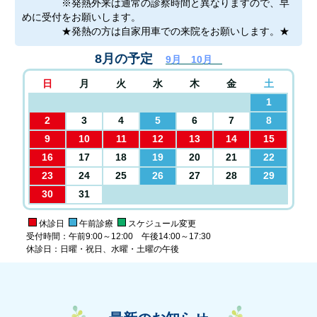
※発熱外来は通常の診察時間と異なりますので、早
めに受付をお願いします。
★発熱の方は自家用車での来院をお願いします。★
8月の予定
9月
10月
日
月
火
水
木
金
土
1
2
3
4
5
6
7
8
9
10
11
12
13
14
15
16
17
18
19
20
21
22
23
24
25
26
27
28
29
30
31
休診日
午前診療
スケジュール変更
受付時間：午前9:00～12:00 午後14:00～17:30
休診日：日曜・祝日、水曜・土曜の午後